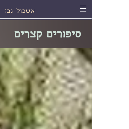
אשכול נבו
סיפורים קצרים