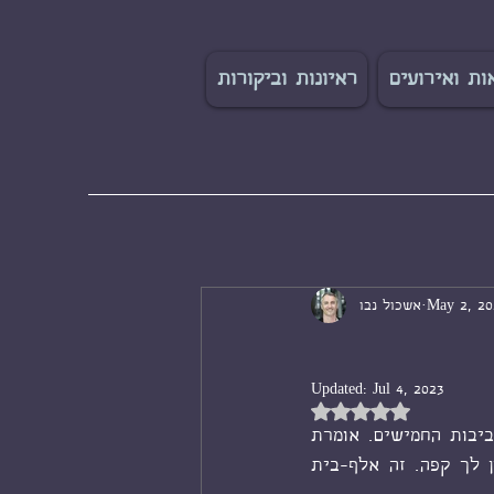
ות ואירועים
ראיונות וביקורות
May 2, 20
אשכול נבו
Updated:
Jul 4, 2023
Rated NaN out of 5 s
האמת? חשבתי ששמעתי כבר הכול. אתמול נכנסת אלי למשרד מישהי. נראית בסביבות החמישים. אומרת 
לי: אני רוצה להתגרש! ככה, עם סימן קריאה בסוף המשפט. אמרתי לה: שבי, נכין לך קפה. זה אלף-בית 