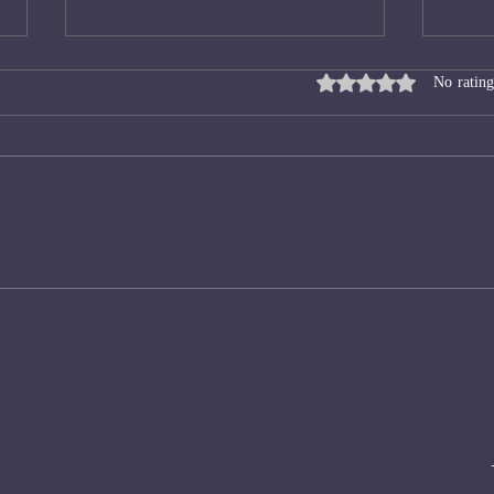
Rated 0 out of 5 star
No rating
דיסני
לשוב ולראותו