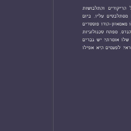
מה מסתבר? כבר שנים שבעלה צופה בקטע אובססיבי בסרטים הודיים. עם כל הריקודים והתלבושות 
והשירים. ואף אחד לא מבין - מה לו ולכל הבוליווד הזה? אפילו הילדים שלהם מסתלבטים עליו. ביום 
הולדת האחרון הם שרו לו שיר בעברית לפי המנגינה של dil to pagal hai . וקנו לו מאמאזון-הודו פוסטרים 
מקוריים של הסרט. ומסגרו. עכשיו, לא תגידי הבן אדם קוצ'יני או משהו. פולני. מהנדס. מפתח טכנולוגיות 
לחקלאות. הכי מרובע שיש - חוץ מהסטייה של הסרטים ההודיים. אבל איך האישה שלו אומרת? יש גברים 
שמהמרים. יש גברים, לא עלינו, אלימים. אז גבר שמכור לסרטים הודיים זה כזה נורא? לפעמים היא אפילו 