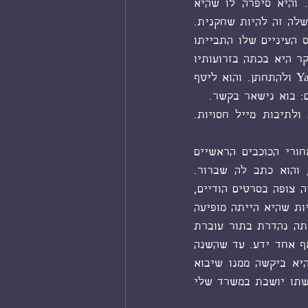
בהפקה. והייתה היחידה באולם שלא לבשה סארי. ואיכשהו נקשרה ביניהם שיחה. והיא סיפרה לו שהיא 
מעיר קטנה בדרום הודו שנקראתyavatmal  אבל עברה לא מזמן לבומביי כי החלום שלה זה להיות שחקנית. 
הוא אמר לה שהוא מאמין בה, הוא מאמין שהיא תצליח, עובדה שמכל האנשים בכנס העיניים שלו התבייתו 
עליה. תודה, היא אמרה ונגעה לו בזרוע. ומפה לשם, הם בילו את הלילה יחד. ובבוקר היא בכתה בזרועותיו 
ואמרה שההורים שלה לוחצים עליה לוותר על החלום של המשחק, לחזור ל-Yavatmal ולהתחתן. והוא ליטף 
: בוא נישאר בקשר. 
היא הייתה שולחת לו מכתבים בהתחלה, ומיילים אחר כך. לתיבות דואר סודיות ולתיבות מייל חסויות. 
אחרי שנתיים הצליחה לראשונה לעבור אודישן. והייתה חלק מהלהקה שרקדה מאחורי הכוכבים הראשיים 
בסצנת החתונה. היא כתבה לו שהיא מקווה שזאת נקודת המפנה בקריירה שלה, והוא כתב לה שברור. 
ובאמת, מאותו רגע היא התחילה לקבל המון תפקידים. אבל תמיד קטנטנים. והוא היה צופה בסרטים הודיים, 
שהוא בכלל לא אהב, ועשה אפילו מנוי בתשלום לערוץ ההודי, רק בשביל הכמה שניות שהיא הייתה מופיעה 
על המסך ומוסיפה לו חריף לחיים. ובשביל שיוכל לכתוב לה אחר כך כמה היא הייתה נהדרת בתור עוברת 
אורח. ושרק תתמיד, ובסוף היא תצליח. וכל זה נמשך פאקינג עשרים שנה, בלי שאף אחד ידע. עד שהשנה 
ה-yavatmal הזאת קיבלה סוף סוף תפקיד ראשי. ועכשיו הפרמיירה. עוד שבוע. והיא ביקשה ממנו שיבוא 
לבומביי ושלחה לו כרטיס טיסה. והוא החליט שהוא נוסע, לא מעניין אותו כלום, ואשתו יושבת במשרד שלי 