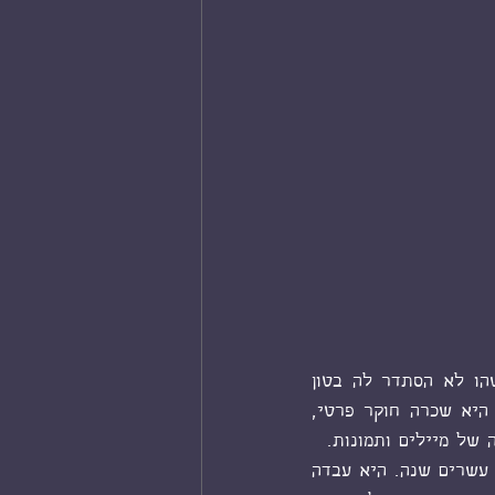
ואז לפני חודש הוא בא אליה ואומר שהוא מתכנן לנסוע להודו. לפגוש קולגה. משהו לא הסתדר לה בטון 
שלו. וגם ההסבר על הקולגה ההודי שצץ פתאום, משום מקום, לא היה משכנע. אז היא שכרה חוקר פרטי, 
של מיילים ותמונות. 
מתברר שבעלה לא נוסע לפגוש מישהו. אלא מישהי, שהוא פגש בכנס בבומביי לפני עשרים שנה. היא עבדה 