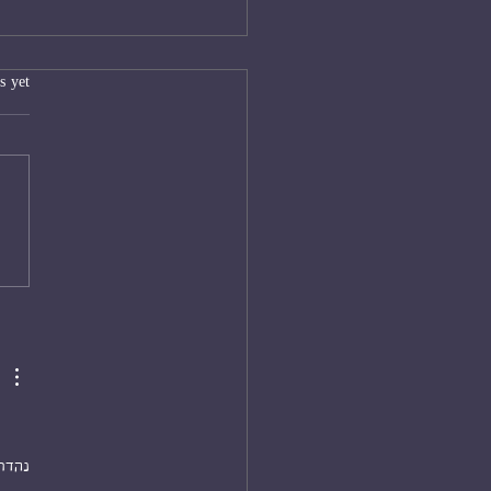
s.
s yet
יורו
נהדר