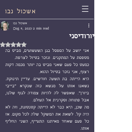
אשכול נבו
אשכול נבו
Aug 9, 2023
2 min read
יורודיסני
Rated NaN out of 5 stars.
אני יושב על הספסל בגן השעשועים, מביט בה 
מטפסת על המתקנים. ונזכר בטיול לצרפת.
כמעט כל פעם שאני מביט בה יותר מכמה דקות 
רצוף, אני נזכר בטיול ההוא.
היא הייתה בת תשעה חודשים. עדיין תינוקת. 
נשאנו אותו על מנשא כזה שנקרא "בייבי 
ביורן". שאפשר לה להיות צמודה לגוף שלנו, 
אבל פתוחה וסקרנית אל העולם.
מה שכן, היא כבר לא הייתה קטנטונת, וזה לא 
היה קל. לשאת את המשקל שלה לכל מקום. אז 
כל פעם שאחד מאיתנו התעייף, השני החליף 
אותו.