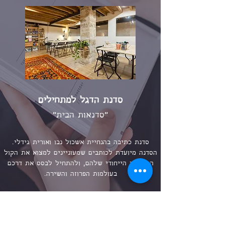
סדנת הדגל למתחילים
"סדנאות הבית"
סדנת כתיבה בהנחיית אשכול נבו ואורית גידלי.
הסדנה מיועדת לכותבים שמעוניינים למצוא את הקול
הספרותי
הייחודי שלהם, ולהתחיל לבסס את דרכם
בעולמות הפרוזה והשירה.
משך הסדנה: עשרה מפגשים
שעות: ימי שלישי בשעות 21:30-18:30
כתובת: "עדנה" - דרך שלמה
6, ת״א-יפו
מועד קרוב: 21 במאי 2024