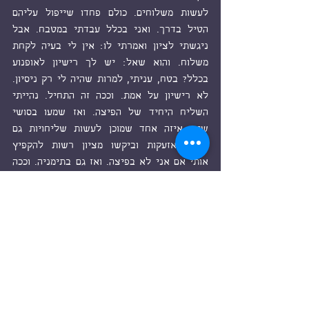
לעשות משלוחים. כולם פחדו שייפול עליהם 
הטיל בדרך. ואני בכלל עבדתי במטבח. אבל 
ניגשתי לציון ואמרתי לו: אין לי בעיה לקחת 
משלוח. והוא שאל: יש לך רישיון לאופנוע 
בכלל? בטח, עניתי, למרות שהיה לי רק ניסיון. 
לא רישיון על אמת. וככה זה התחיל. נהייתי 
השליח היחיד של הפיצה. ואז שמעו בסושי 
שיש איזה אחד שמוכן לעשות שליחויות גם 
כשיש אזעקות וביקשו מציון רשות להקפיץ 
אותי אם אני לא בפיצה. ואז גם בתימניה. וככה 
אני נוסע לי עם הפיצה והרטבים והג'חנון 
והרסק והסושי והג'ינג'ר בארגז והקסאמים 
מתעופפים מעלי וגם המרגמות, ואין כלב ברחוב, 
בעצם יש, הכלבה הזאת, נטשה, שתמיד בורחת 
מהעיר באזעקות, סיפרו לך עליה? היא ואני 
דוהרים לבד ברחוב, ומעלינו כל השמיים אורות 
ופיצוצים, ולא איכפת לי, לא איכפת לי מכלום, 
להפך, אני מת שאיזה טיל יתביית עלי כבר 