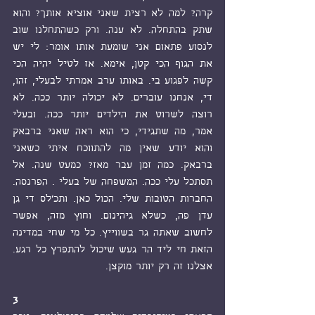
קרה? למה לא רצית שאני אוציא אותך? והוא 
שתק בהתחלה. לא ענה. ורק כשהתחלנו שוב 
לנסוע פתאום אני שומעת אותו אומר: לי יש 
את הגוף הכי קטן, אימא. אז לטיל יהיה הכי 
קשה לפגוע בי. באותו ערב אמרתי לבעלי, זהו, 
די, אנחנו עוברים. לא יכולה יותר ככה. לא 
רוצה לשרוט את הילדים יותר ככה. ובעלי 
אמר, מה שתגידי, כי הוא ראה שאני ברבאק 
והוא יודע שאין מה להתווכח איתי כשאני 
ברבאק. כמה זמן עבר מאז? כמעט שנה. אל 
תסתכל עלי ככה. המשפחה של בעלי . הפרנסה. 
החברות הטובות שלי. הכול כאן. ותכ'לס די גן 
עדן פה, כשלא גיהינום. וחוץ מזה, אפשר 
לחשוב שאתה גר בשווייץ. כל מי שחי במדינה 
הזאת חי ליד הר געש שיכול להתפרץ כל רגע. 
אצלנו זה רק יותר מוקצן.   
3