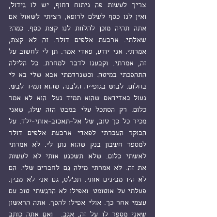
צריך לעשות פה ניתוח דחוף, יש לו גידול, 
ואין לנו כסף לשלם לרופא, רציתי לשאול אם 
אתה תהיה מוכן להלוות לנו קצת כסף. כמה? 
שאלתי. ארבעת אלפים דולר. זה לא קצת, 
אמרתי. אני יודע, פאדי אמר. תן לי לחשוב על 
זה, אמרתי. וקבענו לדבר למחרת. כל הלילה 
התהפכתי במיטה. וכשנרדמתי אבא שלי בא לי 
בחלום. לבוש בגופייה הלבנה שהוא תמיד לבש. 
נעול באדידאס שהוא תמיד נעל. הוא לא אמר 
כלום. רק הסתכל עלי במבט הזה שלו, שאני 
מכיר כל כך טוב, של אל-תאכזב-אותי-ילד. על 
הבוקר העברתי לפאדי ארבעת אלפים דולר 
למספר חשבון בנק שהוא נתן לי. לא אמרתי 
לאשתי כלום. שלא תשכנע אותי לא לעשות 
את זה. לא אמרתי מילה גם לחברים שלי. הם 
לא היו מבינים אותי. תכ'לס, גם אני לא מבין. 
פעלתי על אוטומט. ואפילו לא הרגשתי טוב עם 
עצמי אחר כך. אולי אפילו להפך. אתה הראשון 
שאני מספר לו על זה, אגב.  ואם אתה כותב 