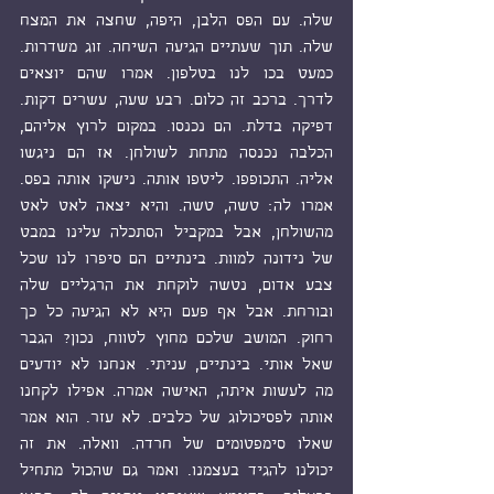
שלה. עם הפס הלבן, היפה, שחצה את המצח 
שלה. תוך שעתיים הגיעה השיחה. זוג משדרות. 
כמעט בכו לנו בטלפון. אמרו שהם יוצאים 
לדרך. ברכב זה כלום. רבע שעה, עשרים דקות. 
דפיקה בדלת. הם נכנסו. במקום לרוץ אליהם, 
הכלבה נכנסה מתחת לשולחן. אז הם ניגשו 
אליה. התכופפו. ליטפו אותה. נישקו אותה בפס. 
אמרו לה: טשה, טשה. והיא יצאה לאט לאט 
מהשולחן, אבל במקביל הסתכלה עלינו במבט 
של נידונה למוות. בינתיים הם סיפרו לנו שכל 
צבע אדום, נטשה לוקחת את הרגליים שלה 
ובורחת. אבל אף פעם היא לא הגיעה כל כך 
רחוק. המושב שלכם מחוץ לטווח, נכון? הגבר 
שאל אותי. בינתיים, עניתי. אנחנו לא יודעים 
מה לעשות איתה, האישה אמרה. אפילו לקחנו 
אותה לפסיכולוג של כלבים. לא עזר. הוא אמר 
שאלו סימפטומים של חרדה. וואלה. את זה 
יכולנו להגיד בעצמנו. ואמר גם שהכול מתחיל 