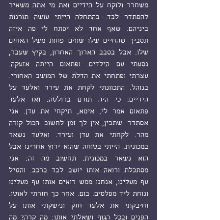
משחרר ולוקח על הידיים ואת מי אתה משאיר 
להסתדר לבד. בהתחלה הייתי עושה תורנות 
ביניהם. שאף אחד לא יפתח לי פה איזה 
תסביך שהחיים שלו שווים פחות משל האחים 
שלו. אבל בסבב הארוך האחרון, בקיץ שעבר, 
נסעתי עם הילדים. ופתאום הייתה אזעקה. 
עצרתי ופתחתי את הדלת של המושב האחורי. 
בנוהל. התכוונתי לקחת את עירד ואלעד על 
הידיים. כי היה תורם ברולטה. ואז אלעד 
פתאום אמר לי, אימא, תיקחי את עדן. אני 
אסתדר. שתבין, אין לך זמן לחשוב. הכול קורה 
מהר. לקחתי את עדן ועירד. ואלעד נשאר 
במכונית. הייתי בטוחה שהוא ירוץ אחרינו אבל 
הוא נשאר במכונית. תחשוב מה זה: אני 
מסתכלת ורואה אותו יושב לבד ברכב. והטיל 
עף מעלינו, אנחנו ממש רואים אותו עף מעלינו 
ונוחת ליד מפלסים. בום. אחר כך חזרתי לאוטו. 
וחיבקתי את אלעד חזק ונישקתי אותו על 
הפנים ובכל הגוף ושאלתי אותו: מה קרה? מה 