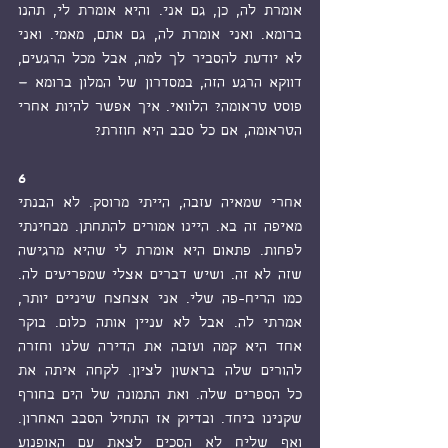
אומרת לה, כן, גם אני. והיא אומרת לי, תהנו 
ברומא. ואני אומרת לה, גם אתם, מאמי. ואני 
לא יודעת להסביר לך למה, אבל מכל הרגעים, 
דווקא הרגע הזה, במסדרון של המלון ברומא – 
פוסט טראומה? הלוואי. איך אפשר להיות אחרי 
הטראומה, אם כל סבב היא חוזרת?  
6
אחרי שמאיה עזבה, הייתי מרוסק. לא הבנתי 
מאיפה זה בא. היינו אמורים להתחתן. מבחינתי 
לפחות. פתאום היא אומרת לי שהיא מרגישה 
שזה לא זה. ושיש דברים אצלי שמפריעים לה. 
כמו הריח-פה שלי. אני אצחצח שיניים יותר, 
אמרתי לה. אבל לא עניין אותה כלום. בוקר 
אחד היא קמה ועזבה את הדירה שלנו וחזרה 
להורים שלה בראשון לציון. לקחה איתה את 
כל הספרים שלה. ואת התמונה של הים בחורף 
שקנינו ביחד. ובדיוק אז התחיל הסבב האחרון. 
ואף שליח לא הסכים לצאת עם האופנוע 