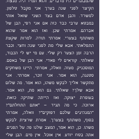
שהמבוגרים היו מדברים. והוא תמיד היה מנצח. 
הקיצר לפני שנה בערך אני מקבל טלפון. 
למשרד. והבן אדם בצד השני שואל אותי 
במבטא ערבי כבד כזה אם אני רפי, הבן של 
אברהם. אמרתי שכן. ואז הוא אמר שהוא 
משתתף בצערי. אמרתי תודה. למרות שקצת 
התפלאתי. אבא שלי מת לפני שנה וחצי. וכבר 
הרבה זמן הצער רק שלי. עם מי יש לי הכבוד, 
שאלתי. קוראים לי פאדי. אני הבן של באסם. 
המוסכניק. מעזה. וואלה, אמרתי. היינו משחקים 
סטנגה, הוא אמר. אני זוכר, אמרתי. אני 
מתקשר אליך לבקש משהו, הוא אמר. מה שלום 
אבא שלך? שאלתי. גם הוא מת, הוא אמר. 
בעופרת יצוקה. ואז הייתה שתיקה כזאת. 
ארוכה. כי מה תגיד – "אתם התחלתם"? 
"המנהיגים שלכם דפוקים"? וואלה, אמרתי 
בסוף, משתתף בצערך. אמרת שרצית לבקש 
משהו. כן, הוא אמר, המצב שלנו פה על הפנים. 
אתה בטח יודע. אין אוכל. אין מים. הבן שלי 