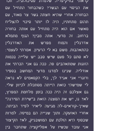
קראתי בוויקיפדיה שלמדת פסיכולוגיה. זוכר 
את הניסוי עם הגשר? כשהבחור התחיל עם 
הבחורה אחרי שהיא חצתה גשר צר מאוד, עם 
תהום מתחתיו, היה לו יותר סיכוי להצליח 
מאשר אם הוא היה מתחיל עם אותה בחורה 
ברחוב. זה מדעי. אתה מבין? הגוף מתמלא 
אדרנלין והמוח מפרש את האדרנלין 
כהתאהבות. משם בא לי הרעיון. אמרתי לעצמי: 
לא סתם כל פעם שיש סבב יש עלייה בכמות 
הזוגות שמתאהבים פה. ככה גם אני הכרתי את 
אודליה. שנינו למדנו מדעי המחשב בספיר 
ודוגרי אני אגיד לך, בלי הקסאמים לא נראה 
לי שמישהי כזאת הייתה מסתכלת לכיוון שלי. 
גם אצלכם זה היה ככה בזמן מלחמת המפרץ, 
לא? נו, יש את הסצנה הזאת ב"שירת הסירנה" 
שאיך-קוראים-לה מגיעה ליאיר לפיד הביתה. 
אחרי האזעקה. ותוך שנייה הם במיטה. למרות 
שבסוף היא הולכת עם המושבניק, לא? הקיצור 
אני עובד עכשיו על אפליקציה שתחבר בין 