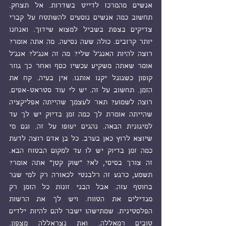
אנשים מהמרכז לדייט בשדרות. אל תצחק. 
תחשוב כמה אנשים נוסעים להשתטח על קברי 
צדיקים בצפת בשביל למצוא שידוך. ואנחנו 
יותר קרובים. כולה שעה נסיעה. מה אתה אומר? 
רוצה להיות האנג'ל שלי? מה זה אנג'ל? אנג'ל 
אומר שאתה משקיע עכשיו כסף ואחר כך גוזר 
קופון כשגוגל יקנו אותנו. אין בעיה. קח את 
הזמן. תחשוב על זה. יש לי עוד סטראט-אפים. 
רוצה לשמוע? תאר לעצמך שהייתה אפליקציה 
שהייתה אומרת לך כמה זמן בדיוק יש לך עד 
למיגונית הבאה. נהגים יעופו על זה. וגם מי 
שיוצא לרוץ כאן בערב. כל בן אדם רוצה לדעת 
כמה זמן בדיוק יש לו עד למקום הבטוח הבא. 
זה צורך בסיסי, לא? "שוק קטן" אתה אומר? 
תשמע, כרגע זה רלבנטי לכאורה רק למי שגר 
בחוטף עזה. אבל הבני זונות כל הזמן רק 
מגדילים את הטווח. ויש לך את הרשות 
הפלסטינית. שמתישהו ישבר להם להיות ילדים 
טובים רמאללה. ואת נצראללה מצפון. 