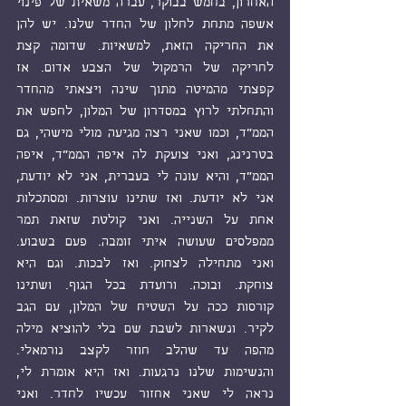
האחרון, בחמש בבוקר, עברה משאית של פינוי 
אשפה מתחת לחלון של החדר שלנו. יש להן 
את החריקה הזאת, למשאיות. שדומה קצת 
לחריקה של הרמקול של הצבע אדום. אז 
קפצתי מהמיטה מתוך שינה ויצאתי מהחדר 
והתחלתי לרוץ במסדרון של המלון, לחפש את 
הממ"ד, וכמו שאני רצה מגיעה מולי מישהי, גם 
בטרנינג, ואני צועקת לה איפה הממ"ד, איפה 
הממ"ד, והיא עונה לי בעברית, אני לא יודעת, 
אני לא יודעת. ואז שתינו עוצרות. ומסתכלות 
אחת על השנייה. ואני קולטת שזאת תמר 
ממפלסים שעושה איתי זומבה. פעם בשבוע. 
ואני מתחילה לצחוק. ואז לבכות. וגם היא 
צוחקת. ובוכה. ורועדת בכל הגוף. ושתינו 
קורסות ככה על השטיח של המלון, עם הגב 
לקיר. ונשארות לשבת שם בלי להוציא מילה 
מהפה עד שהלב חוזר לקצב נורמאלי. 
והנשימות שלנו נרגעות. ואז היא אומרת לי, 
נראה לי שאני אחזור עכשיו לחדר. ואני 