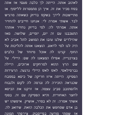
לאהוב אותה. הייתה לך כלבה פעם? אז אתה 
בטח מכיר את זה. איך הן מתמסרות לליטוף. או 
מתיישבות לידך בשקט בדיוק כשאתה מרגיש 
לבד. אשתי אמרה לי: אנחנו חייבים להחזיר 
אותה. אמרתי לה: למי בדיוק נחזיר אותה? 
התעכבנו עם זה יום, יומיים, שלושה. מאז 
שהילדים שלנו עזבו את המושב לתל אביב לא 
היה לנו למי לדאוג. הוצאנו אותה להליכות על 
החוף. קנינו לה אוכל מיוחד של כלבים 
בצרכנייה. אפילו המצאנו לה שם: היילי. על 
שם הרץ ההוא למרחקים ארוכים, היילה 
גברסילאסי. לאט לאט היילי נרגעה. הרעידות 
הפסיקו. הייתה איזו חריקה של כיסא במטבח 
שכנראה הזכירה לה וגרמה לה לקום ולנבוח 
ולהסתובב סביב עצמה. אז זרקנו את הכיסא 
לחצר האחורית. והיא הפסיקה עם זה. בסוף 
אשתי אמרה: זה לא בסדר, אושיק. איפשהו יש 
בן אדם שמחפש את הכלבה הזאת. שדואג לה. 
אז שמתי מודעה בפייסבוק. צירפתי תמונה 